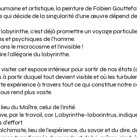
aine et artistique, la peinture de Fabien Gouttefan
ce qui décide de la singularité d’une œuvre dépend de
e labyrinthe, c’est déjà promettre un voyage particul
es et psychiques de l’homme.
ns le microcosme et l’invisible !
e l’allégorie du labyrinthe.
siter cet espace intérieur pour sortir de nos états (d
à partir duquel tout devient visible et où les turbule
ette expérience à travers tout ce qui constitue notre
 nous rend plus vaste.
ieu du Maître, celui de l’initié.
euve, par le travail, car Labyrinthe-laborintrus, indiq
 d’effort.
lchimiste, lieu de l’expérience, du savoir et du dire, dan