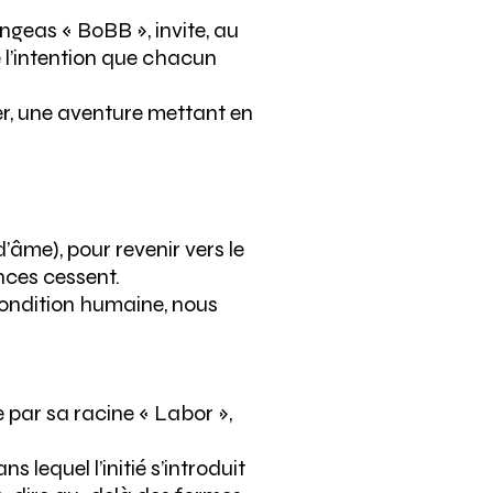
geas « BoBB », invite, au
 l’intention que chacun
ier, une aventure mettant en
’âme), pour revenir vers le
nces cessent.
 condition humaine, nous
ue par sa racine « Labor »,
s lequel l’initié s’introduit