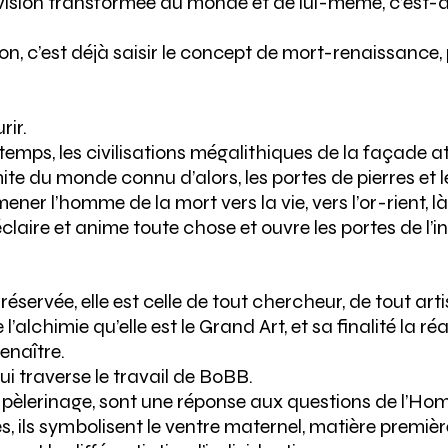
 vision transformée du monde et de lui-même, c’est-
, c’est déjà saisir le concept de mort-renaissance, 
rir.
s temps, les civilisations mégalithiques de la façade 
mite du monde connu d’alors, les portes de pierres et 
er l’homme de la mort vers la vie, vers l’or-rient, là o
éclaire et anime toute chose et ouvre les portes de l’in
réservée, elle est celle de tout chercheur, de tout art
 l’alchimie qu’elle est le Grand Art, et sa finalité la 
renaître.
ui traverse le travail de BoBB.
 pèlerinage, sont une réponse aux questions de l’H
ils symbolisent le ventre maternel, matière première 