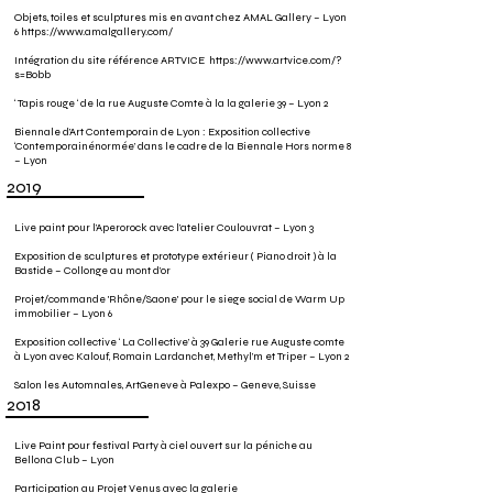
Objets, toiles et sculptures mis en avant chez AMAL Gallery – Lyon
6
https://www.amalgallery.com/
Intégration du site référence ARTVICE
https://www.artvice.com/?
s=Bobb
‘ Tapis rouge ‘ de la rue Auguste Comte à la la galerie 39 – Lyon 2
Biennale d’Art Contemporain de Lyon : Exposition collective
‘Contemporainénormée’ dans le cadre de la Biennale Hors norme 8
– Lyon
2019
Live paint pour l’Aperorock avec l’atelier Coulouvrat – Lyon 3
Exposition de sculptures et prototype extérieur ( Piano droit ) à la
Bastide – Collonge au mont d’or
Projet/commande 'Rhône/Saone' pour le siege social de Warm Up
immobilier – Lyon 6
Exposition collective ‘ La Collective’ à 39 Galerie rue Auguste comte
à Lyon avec Kalouf, Romain Lardanchet, Methyl’m et Triper – Lyon 2
Salon les Automnales, ArtGeneve à Palexpo – Geneve, Suisse
2018
Live Paint pour festival Party à ciel ouvert sur la péniche au
Bellona Club – Lyon
Participation au Projet Venus avec la galerie