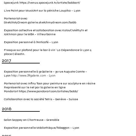
Spacejunk
https://venus.spacejunk.tv/artiste/bobbart/
Live Paint pour Music’Art sur la péniche Loupika – Lyon
Partenariat avec
SketchMyDream
galerie.sketchmydream.com/bobb
Exposition collective et collaboration avec Kalouf, Méthyl’n et
Iakhman pour le MBA – Villeurbanne
Exposition personnel à l’Anticafé – Lyon
Fresque sur plafond pour le bar à vin ‘ La Dépendance’ à Lyon 2,
place Célestin.
2017
Exposition personnelle à 39 Galerie – 39 rue Auguste Comte –
http://www.39galerie.com
- Lyon
Lyon
Partenariat avec Infiny Toon pour peinture sur sculpture en résine
Représenté sur le net par la galerie en ligne
Pandor’art
https://www.pandorart.com/artistes/bobb/
Collaboration avec la société Tetris – Genève – Suisse
2016
Salon Sappey en Chartreuse – Grenoble
Exposition personnelle Médiathèque/Toboggan – Lyon
2015