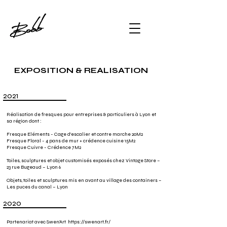
EXPOSITION & REALISATION
2021
Réalisation de fresques pour entreprises & particuliers à Lyon et
sa région dont :
Fresque Eléments - Cage d'escalier et contre marche 20M2
Fresque Floral - 4 pans de mur + crédence cuisine 15M2
Fresque Cuivre - Crédence 7M2
Toiles, sculptures et objet customisés exposés chez Vintage Store –
23 rue Bugeaud – Lyon 6
Objets, toiles et sculptures mis en avant au village des containers –
Les puces du canal – Lyon
2020
Partenariat avec Swen’Art
https://swenart.fr/