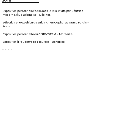
Exposition personnelle ‘dans mon jardin’ invité par Béatrice
Moderne, élue Décinoise - Décines
Sélection et exposition au Salon Art en Capital au Grand Palais –
Paris
Exposition personnelle au CNRS/CPPM – Marseille
Exposition à l’auberge des sources - Condrieu
2004
Exposition multi artistes au Toboggan Décines – Espace culturel –
Lyon Est
LIENS
39galerie.com/agent-artistes/bobb
https://www.artvice.com/?s=Bobb
https://venus.spacejunk.tv/artiste/bobbart/
http://www.artistes-independants.fr/sdai/galerie-artistes/nggallery/galerie-
des-artistes/bobb
https://www.pandorart.com/artistes/bobb/
https://www.pandorart.com
http://www.ophtalmo-lyon.com/eye-bobb-art/
https://www.saatchiart.com/account/artworks/830175
http://picbear.club/bobb_
https://piknu.com/u/bobb_